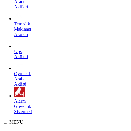
Aracı
Aküleri
Temizlik
Makinası
Aküleri
Ups
Aküleri
Oyuncak
Araba
Aküsü
Alarm
Güvenlik
Sistemleri
MENÜ