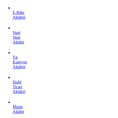
E-Bike
Aküleri
Start
Stop
Aküler
Tır
Kamyon
Aküleri
Hafif
Ticari
Aküleri
Marin
Aküler