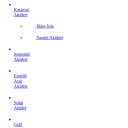
Karavan
Aküleri
Marş İçin
Yaşam Aküleri
Jeneratör
Aküleri
Engelli
Araç
Aküleri
Solar
Aküler
Golf