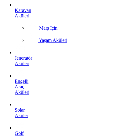
Karavan
Aküleri
Marş İçin
Yaşam Aküleri
Jeneratör
Aküleri
Engelli
Araç
Aküleri
Solar
Aküler
Golf