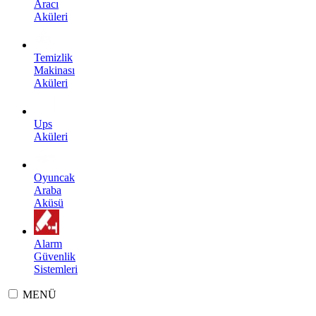
Aracı
Aküleri
Temizlik
Makinası
Aküleri
Ups
Aküleri
Oyuncak
Araba
Aküsü
Alarm
Güvenlik
Sistemleri
MENÜ