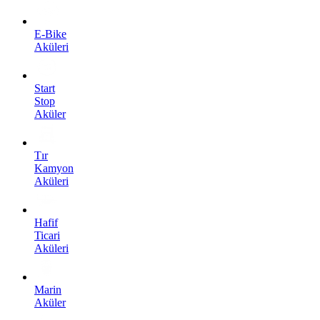
E-Bike
Aküleri
Start
Stop
Aküler
Tır
Kamyon
Aküleri
Hafif
Ticari
Aküleri
Marin
Aküler