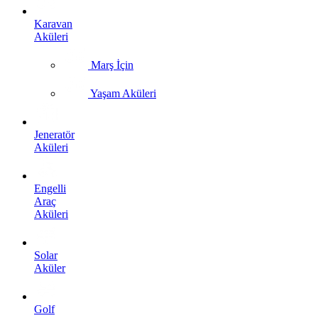
Karavan
Aküleri
Marş İçin
Yaşam Aküleri
Jeneratör
Aküleri
Engelli
Araç
Aküleri
Solar
Aküler
Golf