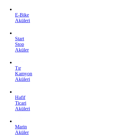
E-Bike
Aküleri
Start
Stop
Aküler
Tır
Kamyon
Aküleri
Hafif
Ticari
Aküleri
Marin
Aküler