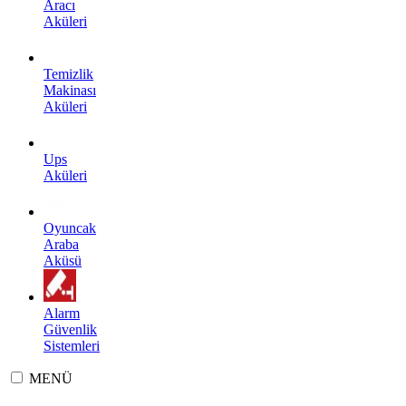
Aracı
Aküleri
Temizlik
Makinası
Aküleri
Ups
Aküleri
Oyuncak
Araba
Aküsü
Alarm
Güvenlik
Sistemleri
MENÜ