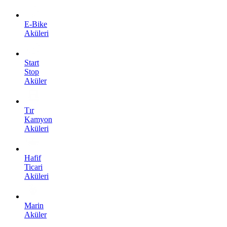
E-Bike
Aküleri
Start
Stop
Aküler
Tır
Kamyon
Aküleri
Hafif
Ticari
Aküleri
Marin
Aküler