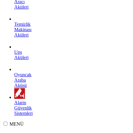
Aracı
Aküleri
Temizlik
Makinası
Aküleri
Ups
Aküleri
Oyuncak
Araba
Aküsü
Alarm
Güvenlik
Sistemleri
MENÜ