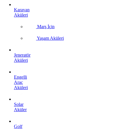
Karavan
Aküleri
Marş İçin
Yaşam Aküleri
Jeneratör
Aküleri
Engelli
Araç
Aküleri
Solar
Aküler
Golf