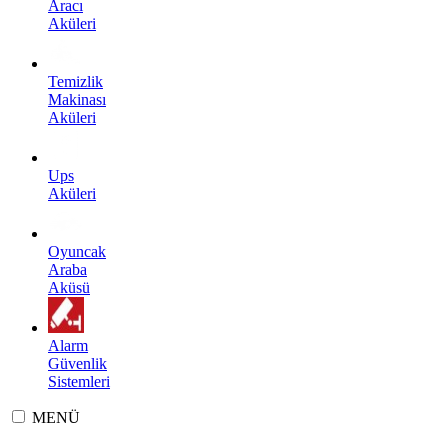
Aracı
Aküleri
Temizlik
Makinası
Aküleri
Ups
Aküleri
Oyuncak
Araba
Aküsü
Alarm
Güvenlik
Sistemleri
MENÜ