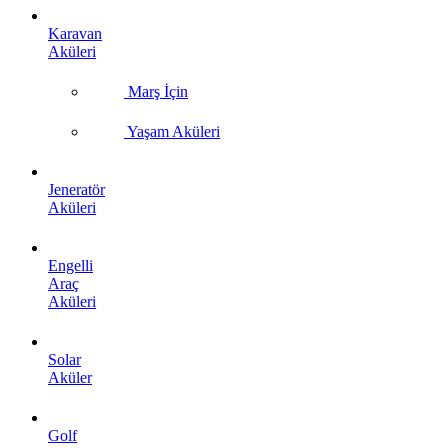
Karavan
Aküleri
Marş İçin
Yaşam Aküleri
Jeneratör
Aküleri
Engelli
Araç
Aküleri
Solar
Aküler
Golf