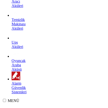
Aracı
Aküleri
Temizlik
Makinası
Aküleri
Ups
Aküleri
Oyuncak
Araba
Aküsü
Alarm
Güvenlik
Sistemleri
MENÜ