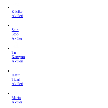
E-Bike
Aküleri
Start
Stop
Aküler
Tır
Kamyon
Aküleri
Hafif
Ticari
Aküleri
Marin
Aküler