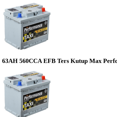
63AH 560CCA EFB Ters Kutup Max Perf