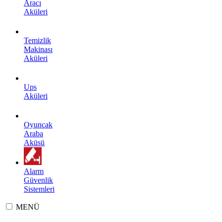
Aracı
Aküleri
Temizlik
Makinası
Aküleri
Ups
Aküleri
Oyuncak
Araba
Aküsü
Alarm
Güvenlik
Sistemleri
MENÜ