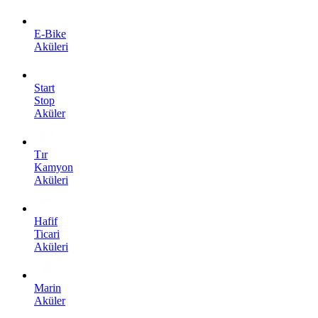
E-Bike
Aküleri
Start
Stop
Aküler
Tır
Kamyon
Aküleri
Hafif
Ticari
Aküleri
Marin
Aküler