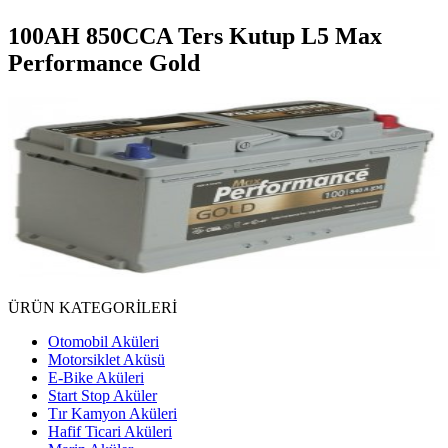
100AH 850CCA Ters Kutup L5 Max
Performance Gold
ÜRÜN KATEGORİLERİ
Otomobil Aküleri
Motorsiklet Aküsü
E-Bike Aküleri
Start Stop Aküler
Tır Kamyon Aküleri
Hafif Ticari Aküleri