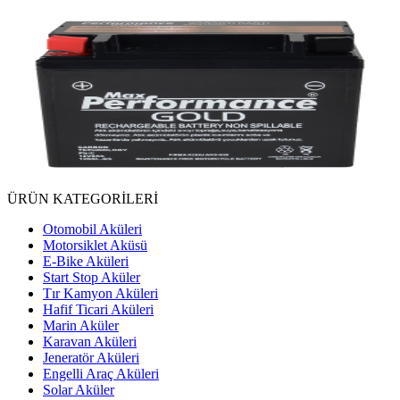
ÜRÜN KATEGORİLERİ
Otomobil Aküleri
Motorsiklet Aküsü
E-Bike Aküleri
Start Stop Aküler
Tır Kamyon Aküleri
Hafif Ticari Aküleri
Marin Aküler
Karavan Aküleri
Jeneratör Aküleri
Engelli Araç Aküleri
Solar Aküler