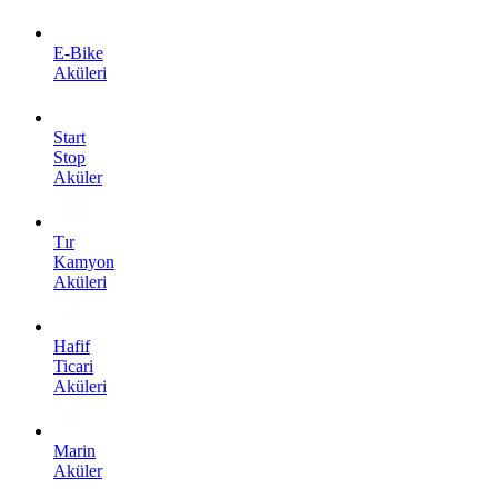
E-Bike
Aküleri
Start
Stop
Aküler
Tır
Kamyon
Aküleri
Hafif
Ticari
Aküleri
Marin
Aküler