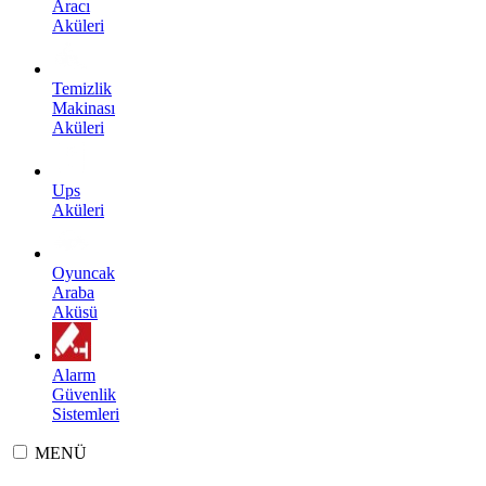
Aracı
Aküleri
Temizlik
Makinası
Aküleri
Ups
Aküleri
Oyuncak
Araba
Aküsü
Alarm
Güvenlik
Sistemleri
MENÜ