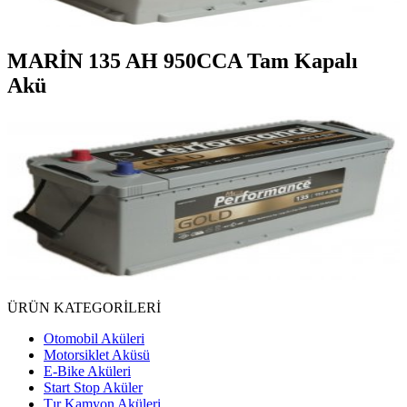
MARİN 135 AH 950CCA Tam Kapalı
Akü
ÜRÜN KATEGORİLERİ
Otomobil Aküleri
Motorsiklet Aküsü
E-Bike Aküleri
Start Stop Aküler
Tır Kamyon Aküleri