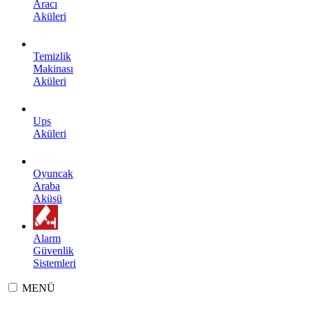
Aracı
Aküleri
Temizlik
Makinası
Aküleri
Ups
Aküleri
Oyuncak
Araba
Aküsü
Alarm
Güvenlik
Sistemleri
MENÜ