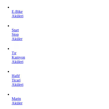
E-Bike
Aküleri
Start
Stop
Aküler
Tır
Kamyon
Aküleri
Hafif
Ticari
Aküleri
Marin
Aküler