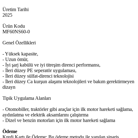
Üretim Tarihi
2025
Ürün Kodu
MF60NS60-0
Genel Özellikleri
- Yüksek kapasite,
- Uzun ömür,
- İyi şarj kabülü ve iyi titreşim direnci performansı,
- İleri düzey PE seperatör uygulaması,
- İleri düzey sülfat-direnci teknolojisi
- İleri düzey Ca kurşun alaşımı teknolojileri ve bakım gerektirmeyen
dizayn
Tipik Uygulama Alanları
- Otomobiller, traktörler gibi araçlar için ilk motor hareketi sağlama,
aydınlatma ve elektrik aksamlarını çalıştırma
- Dizel ve benzin motorları için ilk motor hareketi sağlama
Ödeme
Kredi Kartı ile Ödeme: Bu ödeme metodu ile yapılan sipariş